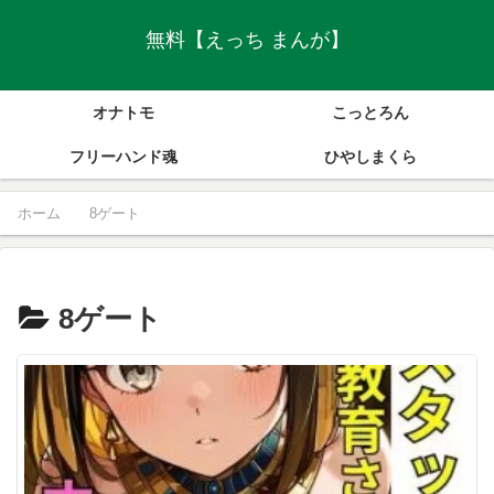
無料【えっち まんが】
オナトモ
こっとろん
フリーハンド魂
ひやしまくら
ホーム
8ゲート
8ゲート